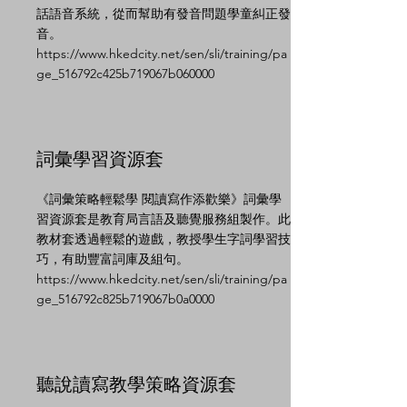
話語音系統，從而幫助有發音問題學童糾正發
音。
https://www.hkedcity.net/sen/sli/training/pa
ge_516792c425b719067b060000
詞彙學習資源套
《詞彙策略輕鬆學 閱讀寫作添歡樂》詞彙學
習資源套是教育局言語及聽覺服務組製作。此
教材套透過輕鬆的遊戲，教授學生字詞學習技
巧，有助豐富詞庫及組句。
https://www.hkedcity.net/sen/sli/training/pa
ge_516792c825b719067b0a0000
聽說讀寫教學策略資源套